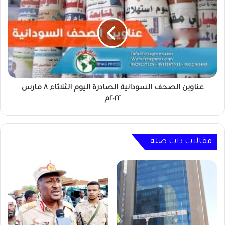
مشروع
الصحف
خاص
السودانية
بخدمات
الصادرة
اليوم
الثلاثاء
٨
مارس
٢٠٢٢م
عناوين الصحف السودانية الصادرة اليوم الثلاثاء ٨ مارس
٢٠٢٢م
مقالات ذات صلة