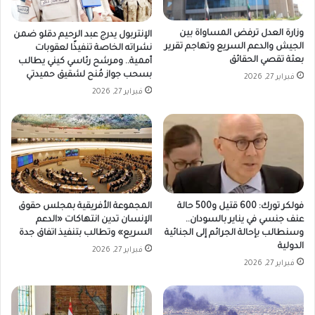
وزارة العدل ترفض المساواة بين
الإنتربول يدرج عبد الرحيم دقلو ضمن
الجيش والدعم السريع وتهاجم تقرير
نشراته الخاصة تنفيذًا لعقوبات
بعثة تقصي الحقائق
أممية.. ومرشح رئاسي كيني يطالب
بسحب جواز مُنح لشقيق حميدتي
فبراير 27, 2026
فبراير 27, 2026
فولكر تورك: 600 قتيل و500 حالة
المجموعة الأفريقية بمجلس حقوق
عنف جنسي في يناير بالسودان..
الإنسان تدين انتهاكات «الدعم
وسنطالب بإحالة الجرائم إلى الجنائية
السريع» وتطالب بتنفيذ اتفاق جدة
الدولية
فبراير 27, 2026
فبراير 27, 2026