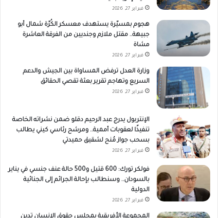
فبراير 27, 2026
هجوم بمسيّرة يستهدف معسكر الكُرّة شمال أبو
جبيهة.. مقتل ملازم وجنديين من الفرقة العاشرة
مشاة
فبراير 27, 2026
وزارة العدل ترفض المساواة بين الجيش والدعم
السريع وتهاجم تقرير بعثة تقصي الحقائق
فبراير 27, 2026
الإنتربول يدرج عبد الرحيم دقلو ضمن نشراته الخاصة
تنفيذًا لعقوبات أممية.. ومرشح رئاسي كيني يطالب
بسحب جواز مُنح لشقيق حميدتي
فبراير 27, 2026
فولكر تورك: 600 قتيل و500 حالة عنف جنسي في يناير
بالسودان.. وسنطالب بإحالة الجرائم إلى الجنائية
الدولية
فبراير 27, 2026
المجموعة الأفريقية بمجلس حقوق الإنسان تدين