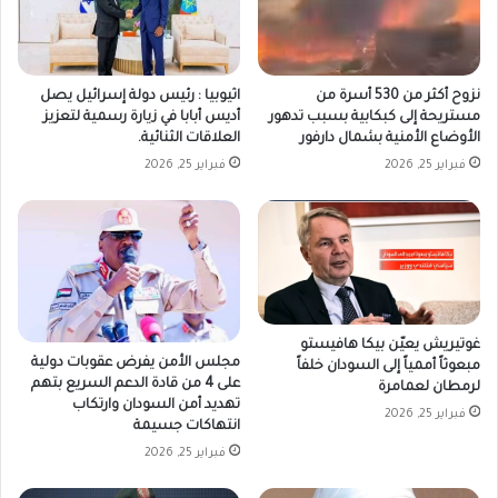
نزوح أكثر من 530 أسرة من
اثيوبيا : رئيس دولة إسرائيل يصل
مستريحة إلى كبكابية بسبب تدهور
أديس أبابا في زيارة رسمية لتعزيز
الأوضاع الأمنية بشمال دارفور
العلاقات الثنائية.
فبراير 25, 2026
فبراير 25, 2026
غوتيريش يعيّن بيكا هافيستو
مجلس الأمن يفرض عقوبات دولية
مبعوثاً أممياً إلى السودان خلفاً
على 4 من قادة الدعم السريع بتهم
لرمطان لعمامرة
تهديد أمن السودان وارتكاب
فبراير 25, 2026
انتهاكات جسيمة
فبراير 25, 2026