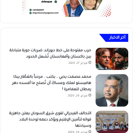
أخر الاخبار
حرب مفتوحة على خط ديوراند: ضربات جوية متبادلة
بين باكستان وأفغانستان تُشعل الحدود
فبراير 27, 2026
محمد عصمت يحيي .. يكتب .. مرحباً بالعَطّار بيكا
هافيستو لعلك وعساكَ أن تُصلح ما أفسده دهر
رمطان للعمامرة !
فبراير 26, 2026
التحالف الفيدرالي لقوى شرق السودان يعلن جاهزية
قواته لتأمين الإقليم ويؤكد دعمه لوحدة البلاد
وسيادتها
فبراير 26, 2026