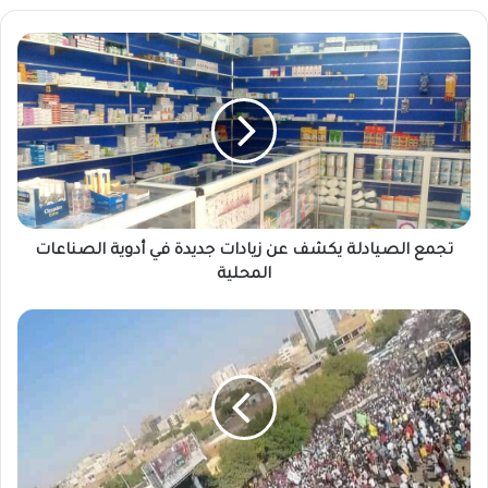
تجمع
الصيادلة
يكشف
عن
زيادات
جديدة
في
أدوية
الصناعات
المحلية
تجمع الصيادلة يكشف عن زيادات جديدة في أدوية الصناعات
المحلية
لجان
المقاومة
تحدد
مسار
“مليونية
الميثاق”