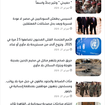
” حميدتي ” وتثير جدلاً واسعاً
فبراير 27, 2026
السيسي يطمئن السودانيين في مصر: لا عودة
قسرية ويعد بحل مشكلات المعتقلين
فبراير 27, 2026
الأمم المتحدة: القتلى المدنيون تضاعفوا 2.5 مرة في
2025.. ونزوح آلاف من مستريحة بلا مأوى أو غذاء
فبراير 27, 2026
حريق ضخم يلتهم منازل في مخيم نازحين بمدينة
طويلة ويترك السكان بلا مأوى
فبراير 27, 2026
مئات الضباط والجنود عالقون في جبل مرة بلا رواتب..
ومسلحون ينهبون موظفين بمنظمة إنسانية في
دارفور
فبراير 27, 2026
إختتام مباحثات مصرية–سودانية في القاهرة تؤكد