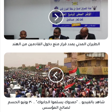
المدني
يمدد
قرار
منع
دخول
القادمين
من
الهند
الطيران المدني يمدد قرار منع دخول القادمين من الهند
شاهد
بالفيديو
..
"حمدوك
يسلموا
الجابوك"
..
٣٠
يونيو
الحسم
شاهد بالفيديو .. "حمدوك يسلموا الجابوك" .. ٣٠ يونيو الحسم
لصالح
لصالح المؤسس