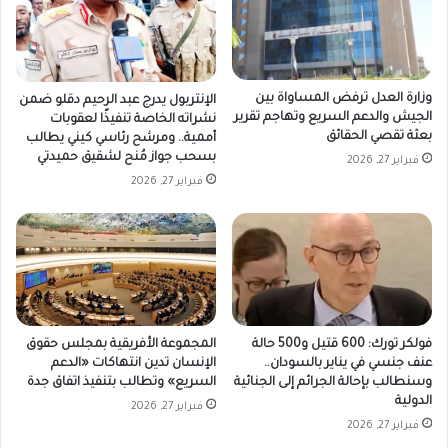
وزارة العدل ترفض المساواة بين
الإنتربول يدرج عبد الرحيم دقلو ضمن
الجيش والدعم السريع وتهاجم تقرير
نشراته الخاصة تنفيذًا لعقوبات
بعثة تقصي الحقائق
أممية.. ومرشح رئاسي كيني يطالب
بسحب جواز مُنح لشقيق حميدتي
فبراير 27, 2026
فبراير 27, 2026
فولكر تورك: 600 قتيل و500 حالة
المجموعة الأفريقية بمجلس حقوق
عنف جنسي في يناير بالسودان..
الإنسان تدين انتهاكات «الدعم
وسنطالب بإحالة الجرائم إلى الجنائية
السريع» وتطالب بتنفيذ اتفاق جدة
الدولية
فبراير 27, 2026
فبراير 27, 2026