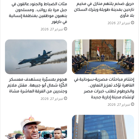
حريق ضخم يلتهم منازل في مخيم
مئات الضباط والجنود عالقون في
نازحين بمدينة طويلة ويترك السكان
جبل مرة بلا رواتب.. ومسلحون
بلا مأوى
ينهبون موظفين بمنظمة إنسانية
في دارفور
فبراير 27, 2026
فبراير 27, 2026
إختتام مباحثات مصرية–سودانية في
هجوم بمسيّرة يستهدف معسكر
القاهرة تؤكد تعزيز التعاون..
الكُرّة شمال أبو جبيهة.. مقتل ملازم
والخرطوم تطلب خبرات مصر
وجنديين من الفرقة العاشرة مشاة
لإنشاء مدينة إدارية جديدة
فبراير 27, 2026
فبراير 27, 2026