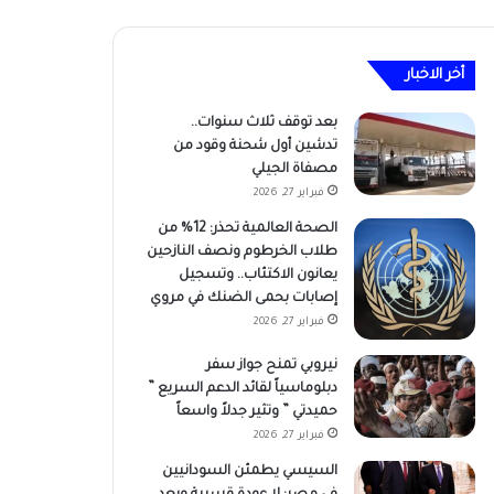
أخر الاخبار
بعد توقف ثلاث سنوات..
تدشين أول شحنة وقود من
مصفاة الجيلي
فبراير 27, 2026
الصحة العالمية تحذر: 12% من
طلاب الخرطوم ونصف النازحين
يعانون الاكتئاب.. وتسجيل
إصابات بحمى الضنك في مروي
فبراير 27, 2026
نيروبي تمنح جواز سفر
دبلوماسياً لقائد الدعم السريع ”
حميدتي ” وتثير جدلاً واسعاً
فبراير 27, 2026
السيسي يطمئن السودانيين