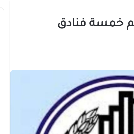
م خمسة فنادق