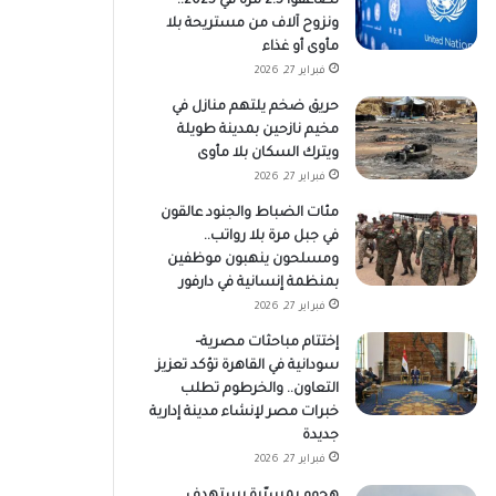
تضاعفوا 2.5 مرة في 2025..
ونزوح آلاف من مستريحة بلا
مأوى أو غذاء
فبراير 27, 2026
حريق ضخم يلتهم منازل في
مخيم نازحين بمدينة طويلة
ويترك السكان بلا مأوى
فبراير 27, 2026
مئات الضباط والجنود عالقون
في جبل مرة بلا رواتب..
ومسلحون ينهبون موظفين
بمنظمة إنسانية في دارفور
فبراير 27, 2026
إختتام مباحثات مصرية–
سودانية في القاهرة تؤكد تعزيز
التعاون.. والخرطوم تطلب
خبرات مصر لإنشاء مدينة إدارية
جديدة
فبراير 27, 2026
هجوم بمسيّرة يستهدف