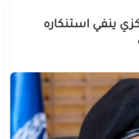
كزي ينفي استنكاره