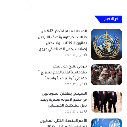
أخر الاخبار
الصحة العالمية تحذر: 12% من
طلاب الخرطوم ونصف النازحين
يعانون الاكتئاب.. وتسجيل
إصابات بحمى الضنك في مروي
فبراير 27, 2026
نيروبي تمنح جواز سفر
دبلوماسياً لقائد الدعم السريع ”
حميدتي ” وتثير جدلاً واسعاً
فبراير 27, 2026
السيسي يطمئن السودانيين
في مصر: لا عودة قسرية ويعد
بحل مشكلات المعتقلين
فبراير 27, 2026
الأمم المتحدة: القتلى المدنيون