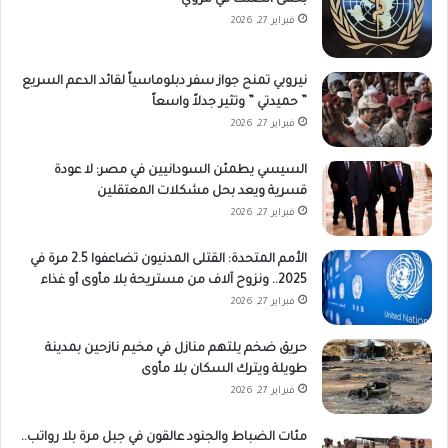
فبراير 27, 2026
نيروبي تمنح جواز سفر دبلوماسياً لقائد الدعم السريع
” حميدتي ” وتثير جدلاً واسعاً
فبراير 27, 2026
السيسي يطمئن السودانيين في مصر: لا عودة
قسرية ويعد بحل مشكلات المعتقلين
فبراير 27, 2026
الأمم المتحدة: القتلى المدنيون تضاعفوا 2.5 مرة في
2025.. ونزوح آلاف من مستريحة بلا مأوى أو غذاء
فبراير 27, 2026
حريق ضخم يلتهم منازل في مخيم نازحين بمدينة
طويلة ويترك السكان بلا مأوى
فبراير 27, 2026
مئات الضباط والجنود عالقون في جبل مرة بلا رواتب..