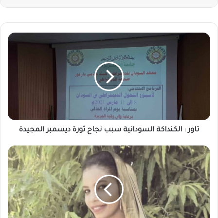
تاور
:
الكنداكة
السودانية
سبب
نجاح
ثورة
ديسمبر
المجيدة
تاور : الكنداكة السودانية سبب نجاح ثورة ديسمبر المجيدة
هـديــل
حـبـيـب
..
تكتب
..
"أخــــر
الــــقــــول"