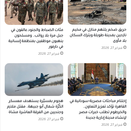
حريق ضخم يلتهم منازل في مخيم
مئات الضباط والجنود عالقون في
نازحين بمدينة طويلة ويترك السكان
جبل مرة بلا رواتب.. ومسلحون
بلا مأوى
ينهبون موظفين بمنظمة إنسانية
في دارفور
فبراير 27, 2026
فبراير 27, 2026
إختتام مباحثات مصرية–سودانية في
هجوم بمسيّرة يستهدف معسكر
القاهرة تؤكد تعزيز التعاون..
الكُرّة شمال أبو جبيهة.. مقتل ملازم
والخرطوم تطلب خبرات مصر
وجنديين من الفرقة العاشرة مشاة
لإنشاء مدينة إدارية جديدة
فبراير 27, 2026
فبراير 27, 2026