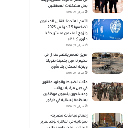
في مصر: لا عودة قسرية ويعد
بحل مشكلات المعتقلين
فبراير 27, 2026
الأمم المتحدة: القتلى المدنيون
تضاعفوا 2.5 مرة في 2025..
ونزوح آلاف من مستريحة بلا
مأوى أو غذاء
فبراير 27, 2026
حريق ضخم يلتهم منازل في
مخيم نازحين بمدينة طويلة
ويترك السكان بلا مأوى
فبراير 27, 2026
مئات الضباط والجنود عالقون
في جبل مرة بلا رواتب..
ومسلحون ينهبون موظفين
بمنظمة إنسانية في دارفور
فبراير 27, 2026
إختتام مباحثات مصرية–
سودانية في القاهرة تؤكد تعزيز
التعاون.. والخرطوم تطلب