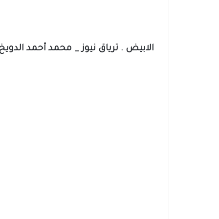
الابيض . ترياق نيوز _ محمد أحمد الدويخ