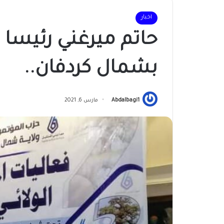
اخبار
حاتم ميرغني رئيسا 
بشمال كردفان..
Abdalbagi1
مارس 6, 2021