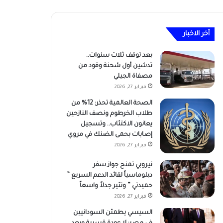
أخر الاخبار
بعد توقف ثلاث سنوات..
تدشين أول شحنة وقود من
مصفاة الجيلي
فبراير 27, 2026
الصحة العالمية تحذر: 12% من
طلاب الخرطوم ونصف النازحين
يعانون الاكتئاب.. وتسجيل
إصابات بحمى الضنك في مروي
فبراير 27, 2026
نيروبي تمنح جواز سفر
دبلوماسياً لقائد الدعم السريع ”
حميدتي ” وتثير جدلاً واسعاً
فبراير 27, 2026
السيسي يطمئن السودانيين