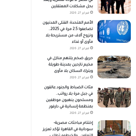
في مصر: لا عودة قسرية ويعد
بحل مشكلات المعتقلين
فبراير 27, 2026
الأمم المتحدة: القتلى المدنيون
تضاعفوا 2.5 مرة في 2025..
ونزوح آلاف من مستريحة بلا
مأوى أو غذاء
فبراير 27, 2026
حريق ضخم يلتهم منازل في
مخيم نازحين بمدينة طويلة
ويترك السكان بلا مأوى
فبراير 27, 2026
مئات الضباط والجنود عالقون
في جبل مرة بلا رواتب..
ومسلحون ينهبون موظفين
بمنظمة إنسانية في دارفور
فبراير 27, 2026
إختتام مباحثات مصرية–
سودانية في القاهرة تؤكد تعزيز
التعاون.. والخرطوم تطلب