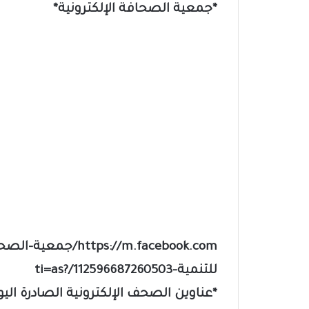
*جمعية الصحافة الإلكترونية*
‏tps://m.facebook.com
للتنمية-112596687260503/?ti=as
*عناوين الصحف الإلكترونية الصادرة اليوم الاثني