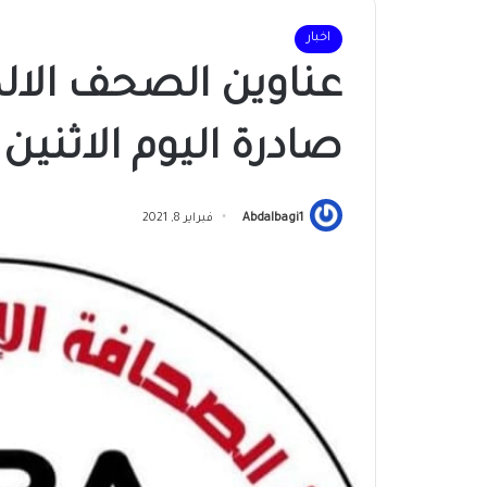
اخبار
عناوين الصحف الالك
صادرة اليوم الاثنين ٨ فبراير ٢٠٢١م
Abdalbagi1
فبراير 8, 2021