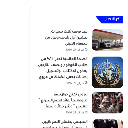
أخر الاخبار
بعد توقف ثلاث سنوات..
تدشين أول شحنة وقود من
مصفاة الجيلي
فبراير 27, 2026
الصحة العالمية تحذر: 12% من
طلاب الخرطوم ونصف النازحين
يعانون الاكتئاب.. وتسجيل
إصابات بحمى الضنك في مروي
فبراير 27, 2026
نيروبي تمنح جواز سفر
دبلوماسياً لقائد الدعم السريع ”
حميدتي ” وتثير جدلاً واسعاً
فبراير 27, 2026
السيسي يطمئن السودانيين