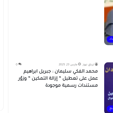
اد
ترياق نيوز
مارس 23, 2025
0
محمد الفكي سليمان : جبريل ابراهيم
عمل على تعطيل ” إزالة التمكين ” وزوٌر
مستندات رسمية موجودة
يع