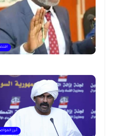
اقتص
أبرز المواض