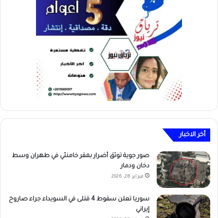
أخر الاخبار
صور جوية توثق أضرار بمقر خامنئي في طهران وسط
دخان ودمار
فبراير 28, 2026
سوريا تعلن سقوط 4 قتلى في السويداء جراء صاروخ
إيراني