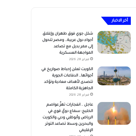
أخر الاخبار
شلل جوي فوق طهران وإغلاق
أجواء دول عربية… ومصر تتحول
إلى ممر بديل مع تصاعد
المواجهة العسكرية
فبراير 28, 2026
الكويت تعلن إحباط صواريخ في
أجوائها… الدفاعات الجوية
تتصدى لأهداف معادية وتؤكد
الجاهزية الكاملة
فبراير 28, 2026
عاجل .. انفجارات تهزّ عواصم
الخليج: سماع دويّ قوي في
الرياض وأبوظبي ودبي والكويت
والبحرين وسط تصاعد التوتر
الإقليمي