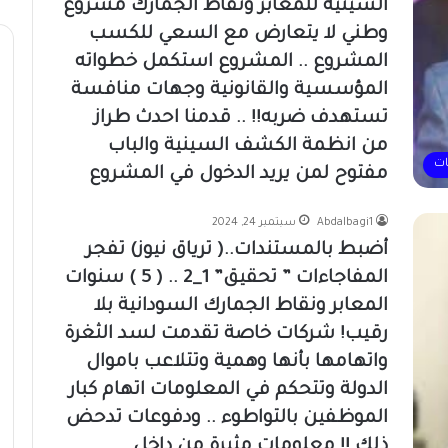
السينية للمعابر ونقاط الجمارك مشروع
وطني لا يتعارض مع السعي للكسب
المشروع .. المشروع استكمل خطواته
المؤسسية والقانونية وجهات منافسة
تستهدف ضربه!! .. قدمنا احدث طراز
من انظمة الكشف السينية والباب
ات
مفتوح لمن يريد الدخول في المشروع
Abdalbagi1
سبتمبر 24, 2024
أضبط بالمستندات..( ترياق نيوز) تفجر
المفاجاءات ” تحقيق” 1_2 .. ( 5 ) سنوات
المعابر ونقاط الجمارك السودانية بلا
رقيب! شركات خاصة تقدمت لسد الثغرة
واتهامها بأنها وهمية وتتلاعب باموال
الدولة وتتحكم في المعلومات اتهام كبار
الموظفين بالتواطوء .. ودفوعات تدحض
ذلك !! معلومات مثيرة من داخل