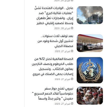
فبراير 28, 2026
عاجل .. الولايات المتحدة تشنّ
“عمليات قتالية كبرى” ضد
إيران… وانفجارات تهزّ طهران
وسط تصعيد إقليمي خطير
فبراير 28, 2026
بعد توقف ثلاث سنوات..
تدشين أول شحنة وقود من
مصفاة الجيلي
فبراير 27, 2026
الصحة العالمية تحذر: 12% من
طلاب الخرطوم ونصف النازحين
يعانون الاكتئاب.. وتسجيل
إصابات بحمى الضنك في مروي
فبراير 27, 2026
نيروبي تمنح جواز سفر
دبلوماسياً لقائد الدعم السريع ”
حميدتي ” وتثير جدلاً واسعاً
فبراير 27, 2026