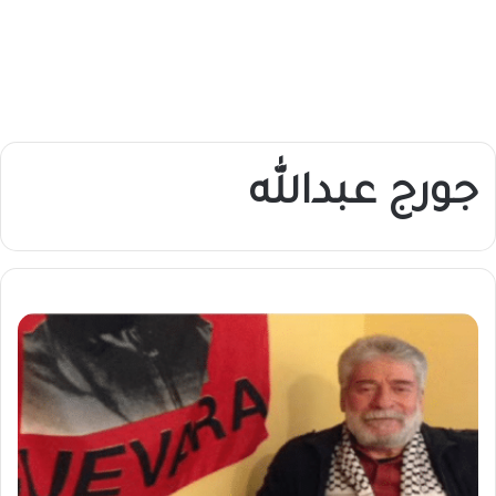
جورج عبدالله