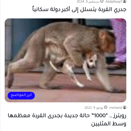
Abdalbagi1
سبتمبر 9, 2024
جدري القردة يتسلل إلى أكبر دولة سكانياً
أبرز المواضيع
mohand
يونيو 9, 2022
رويترز … “1000” حالة جديدة بجدرى القردة معظمها
وسط المثليين