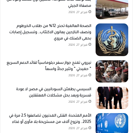
بعد توقف ثلاث سنوات.. تدشين أول شحنة وقود من
مصفاة الجيلي
فبراير 27, 2026
الصحة العالمية تحذر: 12% من طلاب الخرطوم
ونصف النازحين يعانون الاكتئاب.. وتسجيل إصابات
بحمى الضنك في مروي
فبراير 27, 2026
نيروبي تمنح جواز سفر دبلوماسياً لقائد الدعم السريع
” حميدتي ” وتثير جدلاً واسعاً
فبراير 27, 2026
السيسي يطمئن السودانيين في مصر: لا عودة
قسرية ويعد بحل مشكلات المعتقلين
فبراير 27, 2026
الأمم المتحدة: القتلى المدنيون تضاعفوا 2.5 مرة في
2025.. ونزوح آلاف من مستريحة بلا مأوى أو غذاء
فبراير 27, 2026