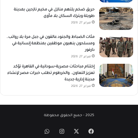
حريق ضخم يلتهم منازل في مخيم نازحين بمدينة
طويلة ويترك السكان بلا مأوى
فبراير 27, 2026
مئات الضباط والجنود عالقون في جبل مرة بلا رواتب..
ومسلحون ينهبون موظفين بمنظمة إنسانية في
دارفور
فبراير 27, 2026
إختتام مباحثات مصرية–سودانية في القاهرة تؤكد
تعزيز التعاون.. والخرطوم تطلب خبرات مصر لإنشاء
مدينة إدارية جديدة
فبراير 27, 2026
2025 - جميع الحقوق محفوظة
‫X
فيسبوك
انستقرام
واتساب