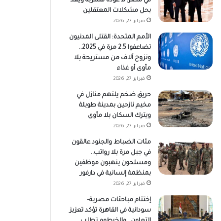
في مصر: لا عودة قسرية ويعد
بحل مشكلات المعتقلين
فبراير 27, 2026
الأمم المتحدة: القتلى المدنيون
تضاعفوا 2.5 مرة في 2025..
ونزوح آلاف من مستريحة بلا
مأوى أو غذاء
فبراير 27, 2026
حريق ضخم يلتهم منازل في
مخيم نازحين بمدينة طويلة
ويترك السكان بلا مأوى
فبراير 27, 2026
مئات الضباط والجنود عالقون
في جبل مرة بلا رواتب..
ومسلحون ينهبون موظفين
بمنظمة إنسانية في دارفور
فبراير 27, 2026
إختتام مباحثات مصرية–
سودانية في القاهرة تؤكد تعزيز
التعاون.. والخرطوم تطلب