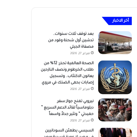
أخر الاخبار
بعد توقف ثلاث سنوات..
تدشين أول شحنة وقود من
مصفاة الجيلي
فبراير 27, 2026
الصحة العالمية تحذر: 12% من
طلاب الخرطوم ونصف النازحين
يعانون الاكتئاب.. وتسجيل
إصابات بحمى الضنك في مروي
فبراير 27, 2026
نيروبي تمنح جواز سفر
دبلوماسياً لقائد الدعم السريع ”
حميدتي ” وتثير جدلاً واسعاً
فبراير 27, 2026
السيسي يطمئن السودانيين