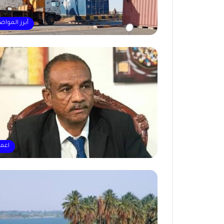
أبرز المواض
اعم