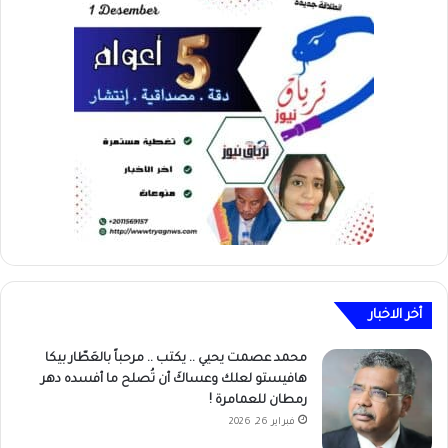
أخر الاخبار
محمد عصمت يحيي .. يكتب .. مرحباً بالعَطّار بيكا
هافيستو لعلك وعساكَ أن تُصلح ما أفسده دهر
رمطان للعمامرة !
فبراير 26, 2026