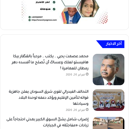
أخر الاخبار
محمد عصمت يحيي .. يكتب .. مرحباً بالعَطّار بيكا
هافيستو لعلك وعساكَ أن تُصلح ما أفسده دهر
رمطان للعمامرة !
فبراير 26, 2026
التحالف الفيدرالي لقوى شرق السودان يعلن جاهزية
قواته لتأمين الإقليم ويؤكد دعمه لوحدة البلاد
وسيادتها
فبراير 26, 2026
إضراب شامل يشلّ السوق الكبير بمدني احتجاجاً على
زيادات «مفاجئة» في الجبايات