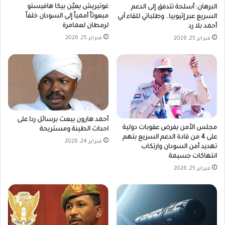
غوتيريش يعيّن بيكا هافيستو
البرهان: أسلحة تتدفق إلى الدعم
مبعوثاً أممياً إلى السودان خلفاً
السريع عبر إثيوبيا.. وطلباتي للقاء آبي
لرمطان لعمامرة
أحمد بلا رد
فبراير 25, 2026
فبراير 25, 2026
أحمد هارون يبعث برسائل ردا على
مجلس الأمن يفرض عقوبات دولية
احداث الطينة ومستريحة
على 4 من قادة الدعم السريع بتهم
فبراير 24, 2026
تهديد أمن السودان وارتكاب
انتهاكات جسيمة
فبراير 25, 2026