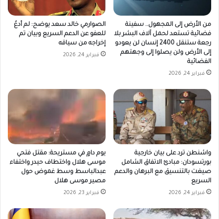
من الأرض إلى المجهول.. سفينة
الصوارمي خالد سعد يوضح: لم أدعُ
فضائية تستعد لحمل آلاف البشر بلا
للعفو عن الدعم السريع وبيان تم
رجعة ستنقل 2400 إنسان لن يعودو
إخراجه من سياقه
إلى الأرض ولن يصلوا إلى وجهتهم
فبراير 24, 2026
الفضائية
فبراير 24, 2026
واشنطن ترد على بيان خارجية
يوم دامٍ في مستريحة: مقتل فتحي
بورتسودان: مبادئ الاتفاق الشامل
موسى هلال واختطاف حيدر واختفاء
صيغت بالتنسيق مع البرهان والدعم
عبدالباسط وسط غموض حول
السريع
مصير موسى هلال
فبراير 24, 2026
فبراير 23, 2026