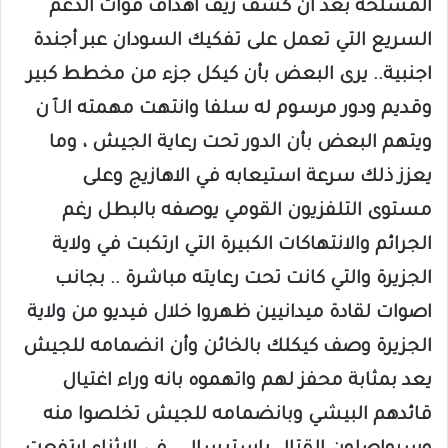
المسلحة بعد ان كشف زيف اهداف قوات الدعم
السريع التي تعمل على تفكيك السودان عبر أجندة
اجنبية.. يرى البعض بأن كيكل جزء من مخطط كبير
وقديم ودور مرسوم له سلفا وانتهت مهمته الٱن
ويتهم البعض بأن الدور تحت رعاية الجيش ، وما
يعزز ذلك سرعة استيعابه في الاهازيج وعلى
مستوى التلفزيون القومي يوصفه بالبطل رغم
الجرائم والانتهاكات الكبيرة التي ارتكبت في ولاية
الجزيرة والتي كانت تحت رعايته مباشرة .. بجانب
اصوات لقادة ميدانيين ظهروا خلال فيديو من ولاية
الجزيرة وصف كيكلك بالخائن وأن انضمامه للجيش
يعد بمثابة محفز لهم واتهموه بانه وراء اغتيال
قائدهم البيشي وبانضمامه للجيش تخلصوا منه