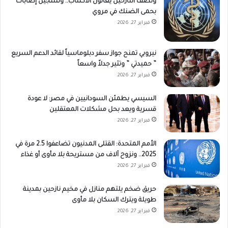
ونصف النازحين يعانون الاكتئاب.. وتسجيل إصابات
بحمى الضنك في مروي
فبراير 27, 2026
نيروبي تمنح جواز سفر دبلوماسياً لقائد الدعم السريع
” حميدتي ” وتثير جدلاً واسعاً
فبراير 27, 2026
السيسي يطمئن السودانيين في مصر: لا عودة
قسرية ويعد بحل مشكلات المعتقلين
فبراير 27, 2026
الأمم المتحدة: القتلى المدنيون تضاعفوا 2.5 مرة في
2025.. ونزوح آلاف من مستريحة بلا مأوى أو غذاء
فبراير 27, 2026
حريق ضخم يلتهم منازل في مخيم نازحين بمدينة
طويلة ويترك السكان بلا مأوى
فبراير 27, 2026