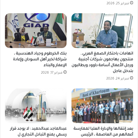
فبراير 25, 2026
اتهامات باحتكار الصمغ العربي..
بنك الخرطوم وجياد الهندسية ،
منتجون يهاجمون شركات أجنبية
شراكة لخير أهل السودان وإعادة
ورجل الأعمال أسامة داوود ويطالبون
الإعمار والبناء
بتدخل عاجل
فبراير 17, 2026
فبراير 24, 2026
بعد إنتقالها والإدارة العليا لممارسة
عبدالماجد عبدالحميد : لا يوجد قرار
أعمالهم من العاصمة ، الرئيس
رسمي يمنع التبادل التجاري ل