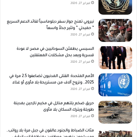
فبراير 27, 2026
نيروبي تمنح جواز سفر دبلوماسياً لقائد الدعم السريع
” حميدتي ” وتثير جدلاً واسعاً
فبراير 27, 2026
السيسي يطمئن السودانيين في مصر: لا عودة
قسرية ويعد بحل مشكلات المعتقلين
فبراير 27, 2026
الأمم المتحدة: القتلى المدنيون تضاعفوا 2.5 مرة في
2025.. ونزوح آلاف من مستريحة بلا مأوى أو غذاء
فبراير 27, 2026
حريق ضخم يلتهم منازل في مخيم نازحين بمدينة
طويلة ويترك السكان بلا مأوى
فبراير 27, 2026
مئات الضباط والجنود عالقون في جبل مرة بلا رواتب..