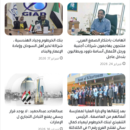
اتهامات باحتكار الصمغ العربي..
بنك الخرطوم وجياد الهندسية ،
منتجون يهاجمون شركات أجنبية
شراكة لخير أهل السودان وإعادة
ورجل الأعمال أسامة داوود ويطالبون
الإعمار والبناء
بتدخل عاجل
فبراير 17, 2026
فبراير 24, 2026
بعد إنتقالها والإدارة العليا لممارسة
عبدالماجد عبدالحميد : لا يوجد قرار
أعمالهم من العاصمة ، الرئيس
رسمي يمنع التبادل التجاري ل
التنفيذي لبنك الخرطوم ليمياء كمال
الإمارات
ساتي تفتتح الفرع رقم ١٦ في الكلاكلة
فبراير 16, 2026