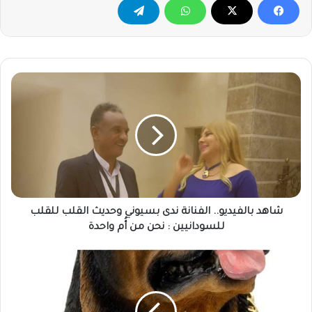
شاهد
بالفيديو..
الفنانة
ندى
بسيوني
وحديث
القلب
للقلب
للسودانيين
:
شاهد بالفيديو.. الفنانة ندى بسيوني وحديث القلب للقلب
نحن
للسودانيين : نحن من أُم واحدة
من
أُم
ما
واحدة
هي
بلاد
الواق