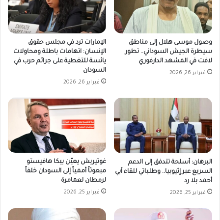
وصول موسى هلال إلى مناطق
الإمارات ترد في مجلس حقوق
سيطرة الجيش السوداني.. تطور
الإنسان: اتهامات باطلة ومحاولات
لافت في المشهد الدارفوري
يائسة للتغطية على جرائم حرب في
السودان
فبراير 26, 2026
فبراير 26, 2026
غوتيريش يعيّن بيكا هافيستو
البرهان: أسلحة تتدفق إلى الدعم
مبعوثاً أممياً إلى السودان خلفاً
السريع عبر إثيوبيا.. وطلباتي للقاء آبي
لرمطان لعمامرة
أحمد بلا رد
فبراير 25, 2026
فبراير 25, 2026