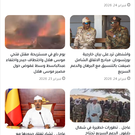
فبراير 24, 2026
واشنطن ترد على بيان خارجية
يوم دامٍ في مستريحة: مقتل فتحي
بورتسودان: مبادئ الاتفاق الشامل
موسى هلال واختطاف حيدر واختفاء
صيغت بالتنسيق مع البرهان والدعم
عبدالباسط وسط غموض حول
السريع
مصير موسى هلال
فبراير 24, 2026
فبراير 23, 2026
عاجل .. تطورات خطيرة في شمال
دارفور… الدعم السريع تجتاح
عاجل .. تشاد تغلق حدودها مع