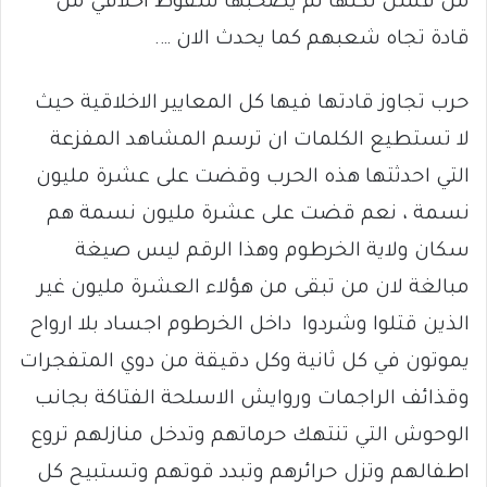
من فشل لكنها لم يصحبها سقوط اخلاقي من
قادة تجاه شعبهم كما يحدث الان ….
حرب تجاوز قادتها فيها كل المعايير الاخلاقية حيث
لا تستطيع الكلمات ان ترسم المشاهد المفزعة
التي احدثتها هذه الحرب وقضت على عشرة مليون
نسمة ، نعم قضت على عشرة مليون نسمة هم
سكان ولاية الخرطوم وهذا الرقم ليس صيغة
مبالغة لان من تبقى من هؤلاء العشرة مليون غير
الذين قتلوا وشردوا داخل الخرطوم اجساد بلا ارواح
يموتون في كل ثانية وكل دقيقة من دوي المتفجرات
وقذائف الراجمات وروايش الاسلحة الفتاكة بجانب
الوحوش التي تنتهك حرماتهم وتدخل منازلهم تروع
اطفالهم وتزل حرائرهم وتبدد قوتهم وتستبيح كل