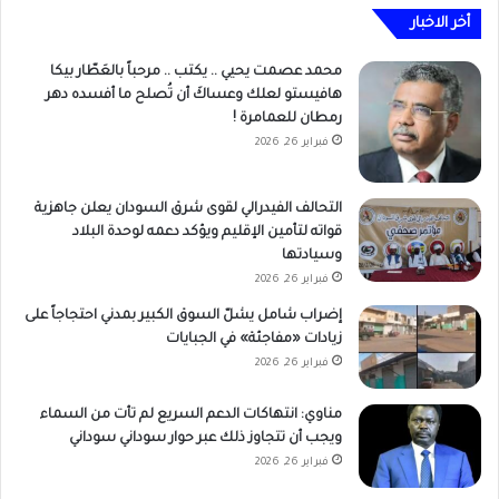
أخر الاخبار
محمد عصمت يحيي .. يكتب .. مرحباً بالعَطّار بيكا
هافيستو لعلك وعساكَ أن تُصلح ما أفسده دهر
رمطان للعمامرة !
فبراير 26, 2026
التحالف الفيدرالي لقوى شرق السودان يعلن جاهزية
قواته لتأمين الإقليم ويؤكد دعمه لوحدة البلاد
وسيادتها
فبراير 26, 2026
إضراب شامل يشلّ السوق الكبير بمدني احتجاجاً على
زيادات «مفاجئة» في الجبايات
فبراير 26, 2026
مناوي: انتهاكات الدعم السريع لم تأت من السماء
ويجب أن تتجاوز ذلك عبر حوار سوداني سوداني
فبراير 26, 2026