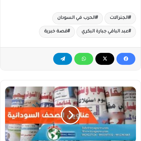
الجنرالات
الحرب في السودان
عبد الباقي جبارة البكري
قصة خبرية
عناوين
الصحف
السودانية
الصادرة
اليوم
الخميس
٢٠٢٣/٤/٢٧م