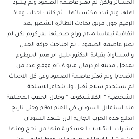
الخسائر ولكن لم تهتز عاصمة الصمود ولم يشرد
اهلها ولم تبدد مكتسباتها .. ثم كانت احداث وفاة
الزعيم جون قرنق بحادث الطائرة الشهير بعد
اتفاقية نيفاشا ٢٠٠٥م وراح ضحيتها نفر كريم لكن لم
تهتز عاصمة الصمود .. ثم اجتاحت حركة العدل
والمساواة بقيادة الدكتور خليل ابراهيم الخرطوم
بمدخل مدينة ام درمان مايو ٢٠٠٨م ووقع عدد من
الضحايا ولم تهتز عاصمة الصمود وفي كل الاحداث
لم يستحدم سلاح ثقيل ولا يتجاوز الاسلحة
الشخصية ” الكلاشنكوف ” وخلال الحقب المختلفة
منذ استقلال السودان في العام ١٩٥٦م وحتى تاريخ
اندلاع هذه الحرب الجارية الان شهد السودان
عشرات الانقلابات العسكرية منها من نجح ومنها