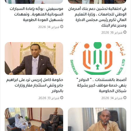
في احتفالية تدشين دعم بنك أمدرمان
موسيفيني : يوجّه بإعادة السيارات
الوطني للجامعات ، وزارة التعليم
السودانية المنهوبة… وتعهدات
العالي تكرم رئيس مجلس الادارة
بتسهيل العودة الطوعية
ومدير عام البنك
فبراير 14, 2026
فبراير 16, 2026
أضبط بالمستندات .. ” الدولار ”
حكومة كامل إدريس ترد على ابراهيم
ينهي خدمة موظف كبير بشركة
جابر وتنفي استئجار مقار وزارات
شيكان الحكومية
بالدولار
فبراير 14, 2026
فبراير 13, 2026