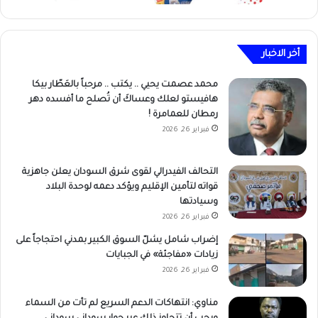
أخر الاخبار
محمد عصمت يحيي .. يكتب .. مرحباً بالعَطّار بيكا
هافيستو لعلك وعساكَ أن تُصلح ما أفسده دهر
رمطان للعمامرة !
فبراير 26, 2026
التحالف الفيدرالي لقوى شرق السودان يعلن جاهزية
قواته لتأمين الإقليم ويؤكد دعمه لوحدة البلاد
وسيادتها
فبراير 26, 2026
إضراب شامل يشلّ السوق الكبير بمدني احتجاجاً على
زيادات «مفاجئة» في الجبايات
فبراير 26, 2026
مناوي: انتهاكات الدعم السريع لم تأت من السماء