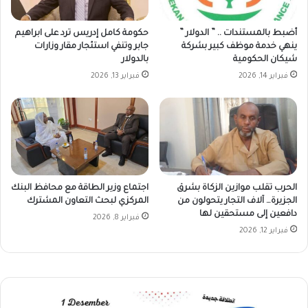
أضبط بالمستندات .. ” الدولار ”
حكومة كامل إدريس ترد على ابراهيم
ينهي خدمة موظف كبير بشركة
جابر وتنفي استئجار مقار وزارات
شيكان الحكومية
بالدولار
فبراير 14, 2026
فبراير 13, 2026
الحرب تقلب موازين الزكاة بشرق
اجتماع وزير الطاقة مع محافظ البنك
الجزيرة… آلاف التجار يتحولون من
المركزي لبحث التعاون المشترك
دافعين إلى مستحقين لها
فبراير 8, 2026
فبراير 12, 2026