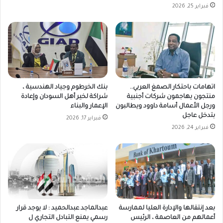
فبراير 25, 2026
اتهامات باحتكار الصمغ العربي..
بنك الخرطوم وجياد الهندسية ،
منتجون يهاجمون شركات أجنبية
شراكة لخير أهل السودان وإعادة
ورجل الأعمال أسامة داوود ويطالبون
الإعمار والبناء
بتدخل عاجل
فبراير 17, 2026
فبراير 24, 2026
بعد إنتقالها والإدارة العليا لممارسة
عبدالماجد عبدالحميد : لا يوجد قرار
أعمالهم من العاصمة ، الرئيس
رسمي يمنع التبادل التجاري ل