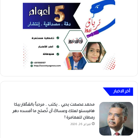
أخر الاخبار
محمد عصمت يحيي .. يكتب .. مرحباً بالعَطّار بيكا
هافيستو لعلك وعساكَ أن تُصلح ما أفسده دهر
رمطان للعمامرة !
فبراير 26, 2026