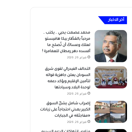
أخر الاخبار
محمد عصمت يحيي .. يكتب ..
مرحباً بالعَطّار بيكا هافيستو
لعلك وعساكَ أن تُصلح ما
أفسده دهر رمطان للعمامرة !
فبراير 26, 2026
التحالف الفيدرالي لقوى شرق
السودان يعلن جاهزية قواته
لتأمين الإقليم ويؤكد دعمه
لوحدة البلاد وسيادتها
فبراير 26, 2026
إضراب شامل يشلّ السوق
الكبير بمدني احتجاجاً على زيادات
«مفاجئة» في الجبايات
فبراير 26, 2026
مناوي: انتهاكات الدعم السريع