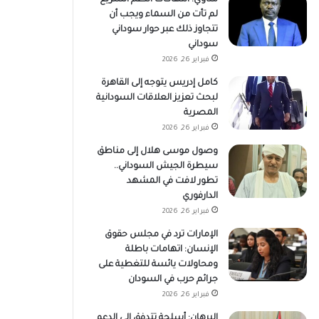
لم تأت من السماء ويجب أن
تتجاوز ذلك عبر حوار سوداني
سوداني
فبراير 26, 2026
كامل إدريس يتوجه إلى القاهرة
لبحث تعزيز العلاقات السودانية
المصرية
فبراير 26, 2026
وصول موسى هلال إلى مناطق
سيطرة الجيش السوداني..
تطور لافت في المشهد
الدارفوري
فبراير 26, 2026
الإمارات ترد في مجلس حقوق
الإنسان: اتهامات باطلة
ومحاولات يائسة للتغطية على
جرائم حرب في السودان
فبراير 26, 2026
البرهان: أسلحة تتدفق إلى الدعم