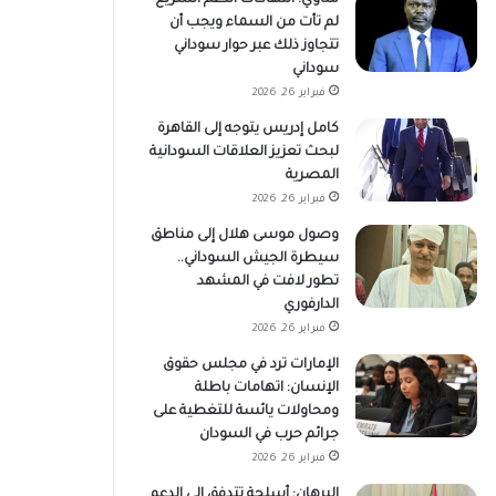
لم تأت من السماء ويجب أن
تتجاوز ذلك عبر حوار سوداني
سوداني
فبراير 26, 2026
كامل إدريس يتوجه إلى القاهرة
لبحث تعزيز العلاقات السودانية
المصرية
فبراير 26, 2026
وصول موسى هلال إلى مناطق
سيطرة الجيش السوداني..
تطور لافت في المشهد
الدارفوري
فبراير 26, 2026
الإمارات ترد في مجلس حقوق
الإنسان: اتهامات باطلة
ومحاولات يائسة للتغطية على
جرائم حرب في السودان
فبراير 26, 2026
البرهان: أسلحة تتدفق إلى الدعم