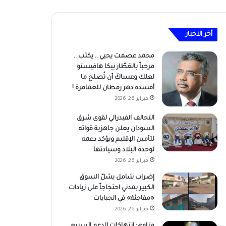
أخر الاخبار
محمد عصمت يحيي .. يكتب ..
مرحباً بالعَطّار بيكا هافيستو
لعلك وعساكَ أن تُصلح ما
أفسده دهر رمطان للعمامرة !
فبراير 26, 2026
التحالف الفيدرالي لقوى شرق
السودان يعلن جاهزية قواته
لتأمين الإقليم ويؤكد دعمه
لوحدة البلاد وسيادتها
فبراير 26, 2026
إضراب شامل يشلّ السوق
الكبير بمدني احتجاجاً على زيادات
«مفاجئة» في الجبايات
فبراير 26, 2026
مناوي: انتهاكات الدعم السريع