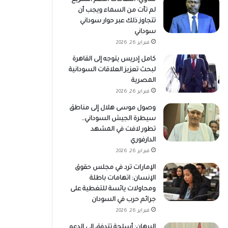
لم تأت من السماء ويجب أن
تتجاوز ذلك عبر حوار سوداني
سوداني
فبراير 26, 2026
كامل إدريس يتوجه إلى القاهرة
لبحث تعزيز العلاقات السودانية
المصرية
فبراير 26, 2026
وصول موسى هلال إلى مناطق
سيطرة الجيش السوداني..
تطور لافت في المشهد
الدارفوري
فبراير 26, 2026
الإمارات ترد في مجلس حقوق
الإنسان: اتهامات باطلة
ومحاولات يائسة للتغطية على
جرائم حرب في السودان
فبراير 26, 2026
البرهان: أسلحة تتدفق إلى الدعم