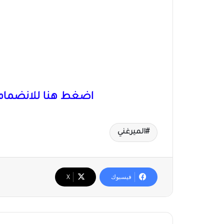
اضغط هنا للانضمام 
الميرغني
فيسبوك
‫X