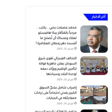
أخر الاخبار
محمد عصمت يحيي .. يكتب ..
مرحباً بالعَطّار بيكا هافيستو
لعلك وعساكَ أن تُصلح ما
أفسده دهر رمطان للعمامرة !
فبراير 26, 2026
التحالف الفيدرالي لقوى شرق
السودان يعلن جاهزية قواته
لتأمين الإقليم ويؤكد دعمه
لوحدة البلاد وسيادتها
فبراير 26, 2026
إضراب شامل يشلّ السوق
الكبير بمدني احتجاجاً على زيادات
«مفاجئة» في الجبايات
فبراير 26, 2026
مناوي: انتهاكات الدعم السريع