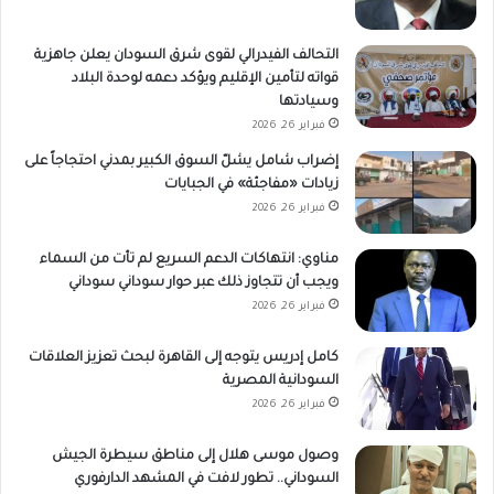
التحالف الفيدرالي لقوى شرق السودان يعلن جاهزية
قواته لتأمين الإقليم ويؤكد دعمه لوحدة البلاد
وسيادتها
فبراير 26, 2026
إضراب شامل يشلّ السوق الكبير بمدني احتجاجاً على
زيادات «مفاجئة» في الجبايات
فبراير 26, 2026
مناوي: انتهاكات الدعم السريع لم تأت من السماء
ويجب أن تتجاوز ذلك عبر حوار سوداني سوداني
فبراير 26, 2026
كامل إدريس يتوجه إلى القاهرة لبحث تعزيز العلاقات
السودانية المصرية
فبراير 26, 2026
وصول موسى هلال إلى مناطق سيطرة الجيش
السوداني.. تطور لافت في المشهد الدارفوري