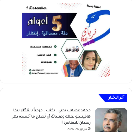
أخر الاخبار
محمد عصمت يحيي .. يكتب .. مرحباً بالعَطّار بيكا
هافيستو لعلك وعساكَ أن تُصلح ما أفسده دهر
رمطان للعمامرة !
فبراير 26, 2026