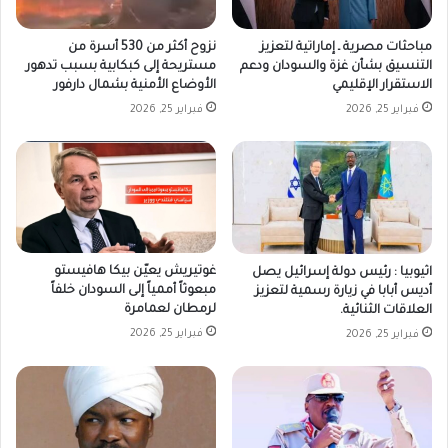
مباحثات مصرية ـ إماراتية لتعزيز
نزوح أكثر من 530 أسرة من
التنسيق بشأن غزة والسودان ودعم
مستريحة إلى كبكابية بسبب تدهور
الاستقرار الإقليمي
الأوضاع الأمنية بشمال دارفور
فبراير 25, 2026
فبراير 25, 2026
غوتيريش يعيّن بيكا هافيستو
اثيوبيا : رئيس دولة إسرائيل يصل
مبعوثاً أممياً إلى السودان خلفاً
أديس أبابا في زيارة رسمية لتعزيز
لرمطان لعمامرة
العلاقات الثنائية.
فبراير 25, 2026
فبراير 25, 2026