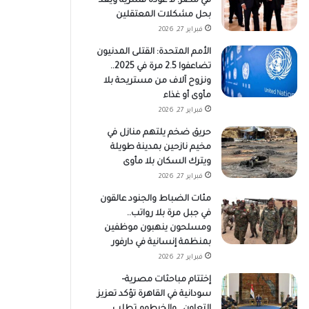
في مصر: لا عودة قسرية ويعد
بحل مشكلات المعتقلين
فبراير 27, 2026
الأمم المتحدة: القتلى المدنيون
تضاعفوا 2.5 مرة في 2025..
ونزوح آلاف من مستريحة بلا
مأوى أو غذاء
فبراير 27, 2026
حريق ضخم يلتهم منازل في
مخيم نازحين بمدينة طويلة
ويترك السكان بلا مأوى
فبراير 27, 2026
مئات الضباط والجنود عالقون
في جبل مرة بلا رواتب..
ومسلحون ينهبون موظفين
بمنظمة إنسانية في دارفور
فبراير 27, 2026
إختتام مباحثات مصرية–
سودانية في القاهرة تؤكد تعزيز
التعاون.. والخرطوم تطلب