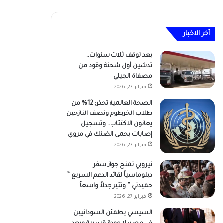
أخر الاخبار
بعد توقف ثلاث سنوات..
تدشين أول شحنة وقود من
مصفاة الجيلي
فبراير 27, 2026
الصحة العالمية تحذر: 12% من
طلاب الخرطوم ونصف النازحين
يعانون الاكتئاب.. وتسجيل
إصابات بحمى الضنك في مروي
فبراير 27, 2026
نيروبي تمنح جواز سفر
دبلوماسياً لقائد الدعم السريع ”
حميدتي ” وتثير جدلاً واسعاً
فبراير 27, 2026
السيسي يطمئن السودانيين