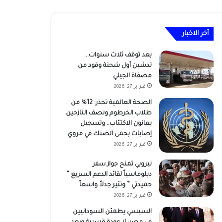
أخر الاخبار
بعد توقف ثلاث سنوات..
تدشين أول شحنة وقود من
مصفاة الجيلي
فبراير 27, 2026
الصحة العالمية تحذر: 12% من
طلاب الخرطوم ونصف النازحين
يعانون الاكتئاب.. وتسجيل
إصابات بحمى الضنك في مروي
فبراير 27, 2026
نيروبي تمنح جواز سفر
دبلوماسياً لقائد الدعم السريع ”
حميدتي ” وتثير جدلاً واسعاً
فبراير 27, 2026
السيسي يطمئن السودانيين