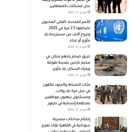
في مصر: لا عودة قسرية ويعد
بحل مشكلات المعتقلين
فبراير 27, 2026
الأمم المتحدة: القتلى المدنيون
تضاعفوا 2.5 مرة في 2025..
ونزوح آلاف من مستريحة بلا
مأوى أو غذاء
فبراير 27, 2026
حريق ضخم يلتهم منازل في
مخيم نازحين بمدينة طويلة
ويترك السكان بلا مأوى
فبراير 27, 2026
مئات الضباط والجنود عالقون
في جبل مرة بلا رواتب..
ومسلحون ينهبون موظفين
بمنظمة إنسانية في دارفور
فبراير 27, 2026
إختتام مباحثات مصرية–
سودانية في القاهرة تؤكد تعزيز
التعاون.. والخرطوم تطلب