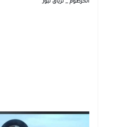
الخرطوم _ ترياق نيوز